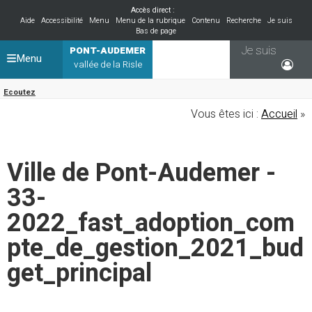
Accès direct :
Aide
Accessibilité
Menu
Menu de la rubrique
Contenu
Recherche
Je suis
Bas de page
Je suis
PONT-AUDEMER
Menu
vallée de la Risle
Ecoutez
Vous êtes ici :
Accueil
»
Ville de Pont-Audemer -
33-
2022_fast_adoption_com
pte_de_gestion_2021_bud
get_principal