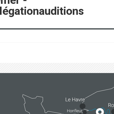
emer -
égationauditions