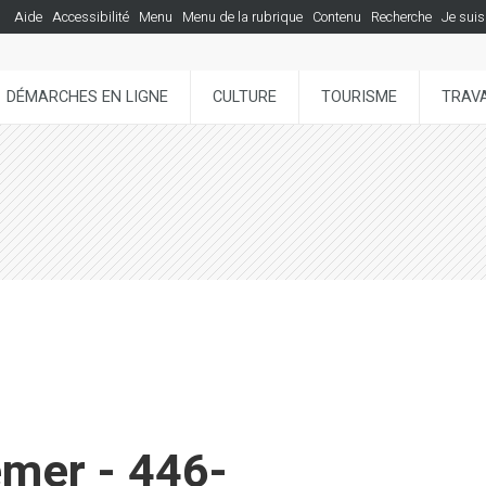
Aide
Accessibilité
Menu
Menu de la rubrique
Contenu
Recherche
Je suis
DÉMARCHES EN LIGNE
CULTURE
TOURISME
TRAVA
emer - 446-