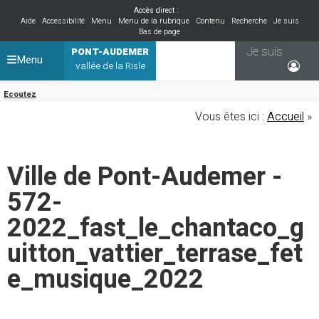
Accès direct :
Aide
Accessibilité
Menu
Menu de la rubrique
Contenu
Recherche
Je suis
Bas de page
Je suis
PONT-AUDEMER
Menu
vallée de la Risle
Ecoutez
Vous êtes ici :
Accueil
»
Ville de Pont-Audemer -
572-
2022_fast_le_chantaco_g
uitton_vattier_terrase_fet
e_musique_2022