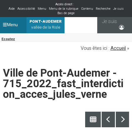
Accès direct :
Aide
Accessibilité
Menu
Menu de la rubrique
Contenu
Recherche
Je suis
Bas de page
Je suis
PONT-AUDEMER
Menu
vallée de la Risle
Ecoutez
Vous êtes ici :
Accueil
»
Ville de Pont-Audemer -
715_2022_fast_interdicti
on_acces_jules_verne