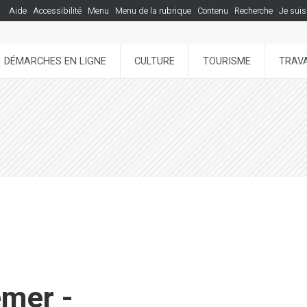
Aide
Accessibilité
Menu
Menu de la rubrique
Contenu
Recherche
Je suis
DÉMARCHES EN LIGNE
CULTURE
TOURISME
TRAVA
emer -