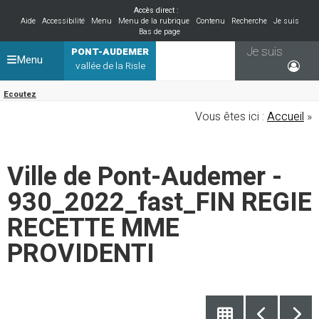
Accès direct :
Aide
Accessibilité
Menu
Menu de la rubrique
Contenu
Recherche
Je suis
Bas de page
Je suis
PONT-AUDEMER
Menu
vallée de la Risle
Ecoutez
Vous êtes ici :
Accueil
»
Ville de Pont-Audemer -
930_2022_fast_FIN REGIE
RECETTE MME
PROVIDENTI