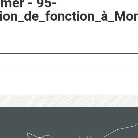
emer - 95-
ion_de_fonction_à_Mon