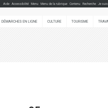
Aide
Accessibilité
Menu
Menu de la rubrique
Contenu
Recherche
Je suis
DÉMARCHES EN LIGNE
CULTURE
TOURISME
TRAVA