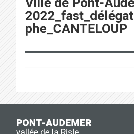
Ville de Pont-Aud
2022_fast_délégat
phe_CANTELOUP
PONT-AUDEMER
vallée de la Risle