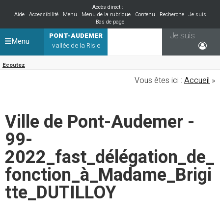
Accès direct :
Aide
Accessibilité
Menu
Menu de la rubrique
Contenu
Recherche
Je suis
Bas de page
Je suis
PONT-AUDEMER
Menu
vallée de la Risle
Ecoutez
Vous êtes ici :
Accueil
»
Ville de Pont-Audemer -
99-
2022_fast_délégation_de_
fonction_à_Madame_Brigi
tte_DUTILLOY