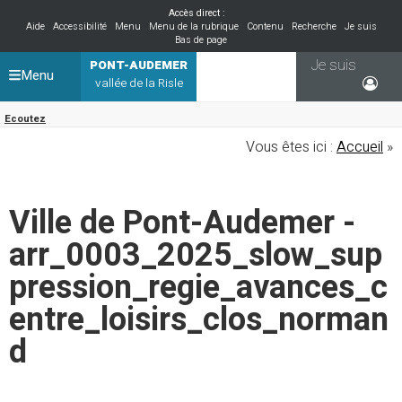
Accès direct :
Aide
Accessibilité
Menu
Menu de la rubrique
Contenu
Recherche
Je suis
Bas de page
Je suis
PONT-AUDEMER
Menu
vallée de la Risle
Ecoutez
Vous êtes ici :
Accueil
»
Ville de Pont-Audemer -
arr_0003_2025_slow_sup
pression_regie_avances_c
entre_loisirs_clos_norman
d