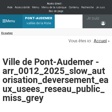
Accès direct :
Aide
Accessibilité
Menu
Menu de la rubrique
Contenu
Recherche
Je suis
Bas de page
Je suis
PONT-AUDEMER
Menu
vallée de la Risle
Ecoutez
Vous êtes ici :
Accueil
»
Ville de Pont-Audemer -
arr_0012_2025_slow_aut
orisation_deversement_ea
ux_usees_reseau_public_
miss_grey