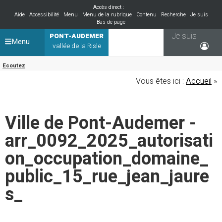
Accès direct :
Aide
Accessibilité
Menu
Menu de la rubrique
Contenu
Recherche
Je suis
Bas de page
Je suis
PONT-AUDEMER
Menu
vallée de la Risle
Ecoutez
Vous êtes ici :
Accueil
»
Ville de Pont-Audemer -
arr_0092_2025_autorisati
on_occupation_domaine_
public_15_rue_jean_jaure
s_