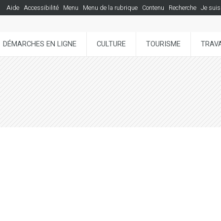
Aide
Accessibilité
Menu
Menu de la rubrique
Contenu
Recherche
Je suis
DÉMARCHES EN LIGNE
CULTURE
TOURISME
TRAVA