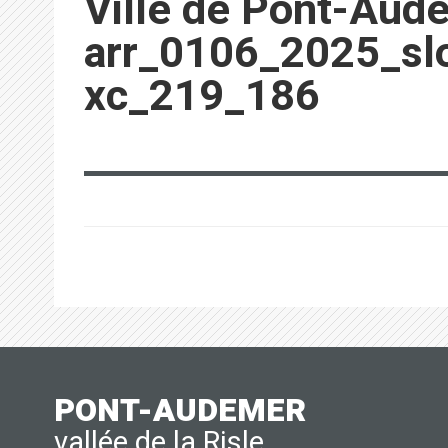
Ville de Pont-Aud
arr_0106_2025_sl
xc_219_186
PONT-AUDEMER
vallée de la Risle