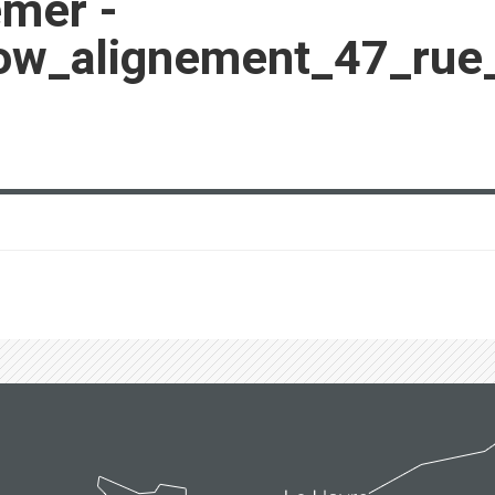
emer -
ow_alignement_47_rue_