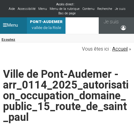
Accès direct :
Aide
Accessibilité
Menu
Menu de la rubrique
Contenu
Recherche
Je suis
Bas de page
Je suis
PONT-AUDEMER
Menu
vallée de la Risle
Ecoutez
Vous êtes ici :
Accueil
»
Ville de Pont-Audemer -
arr_0114_2025_autorisati
on_occupation_domaine_
public_15_route_de_saint
_paul