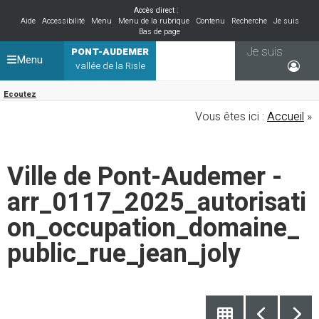
Accès direct :
Aide
Accessibilité
Menu
Menu de la rubrique
Contenu
Recherche
Je suis
Bas de page
Je suis
PONT-AUDEMER
Menu
vallée de la Risle
Ecoutez
Vous êtes ici :
Accueil
»
Ville de Pont-Audemer -
arr_0117_2025_autorisati
on_occupation_domaine_
public_rue_jean_joly