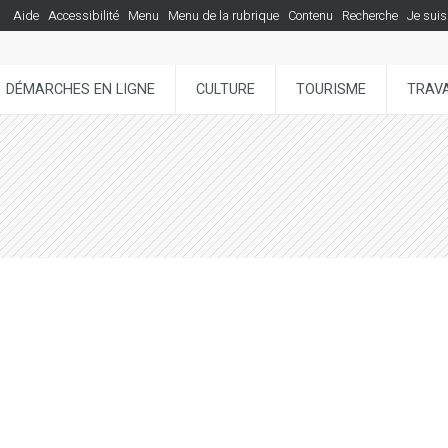
Aide
Accessibilité
Menu
Menu de la rubrique
Contenu
Recherche
Je suis
DÉMARCHES EN LIGNE
CULTURE
TOURISME
TRAVA