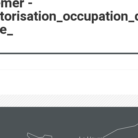
emer -
orisation_occupation_
le_