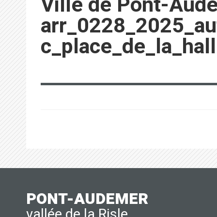
Ville de Pont-Aud
arr_0228_2025_aut
c_place_de_la_hal
PONT-AUDEMER
vallée de la Risle