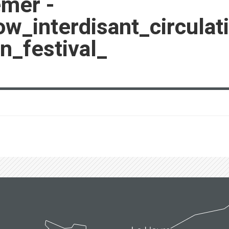
emer -
_interdisant_circulati
_festival_