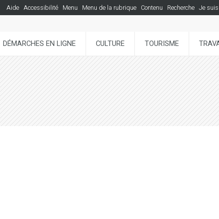
Aide
Accessibilité
Menu
Menu de la rubrique
Contenu
Recherche
Je suis
DÉMARCHES EN LIGNE
CULTURE
TOURISME
TRAVA