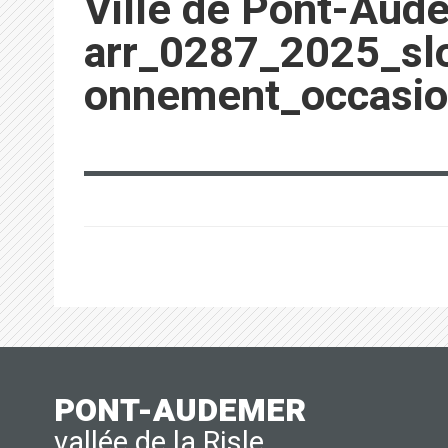
Ville de Pont-Aud
arr_0287_2025_slow
onnement_occasion
PONT-AUDEMER
vallée de la Risle