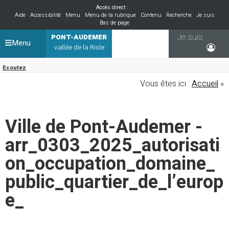
Accès direct :
Aide
Accessibilité
Menu
Menu de la rubrique
Contenu
Recherche
Je suis
Bas de page
Je suis
PONT-AUDEMER
Menu
vallée de la Risle
Ecoutez
Vous êtes ici :
Accueil
»
Ville de Pont-Audemer -
arr_0303_2025_autorisati
on_occupation_domaine_
public_quartier_de_l’europ
e_