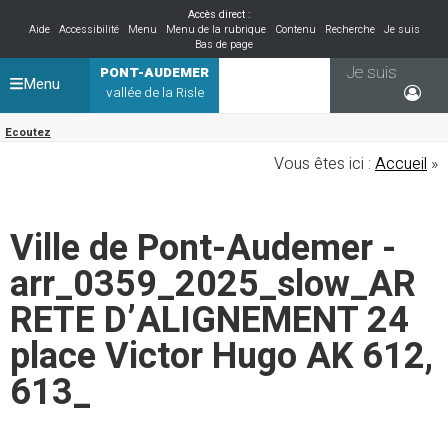
Accès direct :
Aide
Accessibilité
Menu
Menu de la rubrique
Contenu
Recherche
Je suis
Bas de page
Je suis
PONT-AUDEMER
Menu
vallée de la Risle
Ecoutez
Vous êtes ici :
Accueil
»
Ville de Pont-Audemer -
arr_0359_2025_slow_AR
RETE D’ALIGNEMENT 24
place Victor Hugo AK 612,
613_