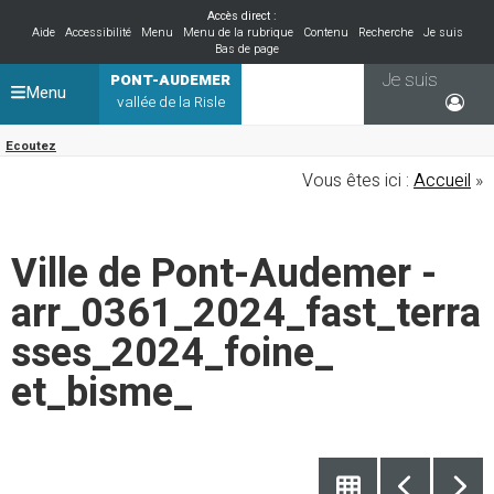
Accès direct :
Aide
Accessibilité
Menu
Menu de la rubrique
Contenu
Recherche
Je suis
Bas de page
Je suis
PONT-AUDEMER
Menu
vallée de la Risle
Ecoutez
Vous êtes ici :
Accueil
»
Ville de Pont-Audemer -
arr_0361_2024_fast_terra
sses_2024_foine_
et_bisme_