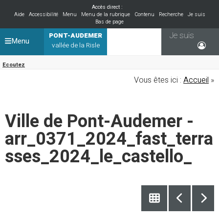
Accès direct :
Aide
Accessibilité
Menu
Menu de la rubrique
Contenu
Recherche
Je suis
Bas de page
Je suis
PONT-AUDEMER
Menu
vallée de la Risle
Ecoutez
Vous êtes ici :
Accueil
»
Ville de Pont-Audemer -
arr_0371_2024_fast_terra
sses_2024_le_castello_