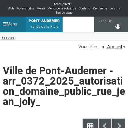
Accès direct :
Aide
Accessibilité
Menu
Menu de la rubrique
Contenu
Recherche
Je suis
Bas de page
Je suis
PONT-AUDEMER
Menu
vallée de la Risle
Ecoutez
Vous êtes ici :
Accueil
»
Ville de Pont-Audemer -
arr_0372_2025_autorisati
on_domaine_public_rue_je
an_joly_