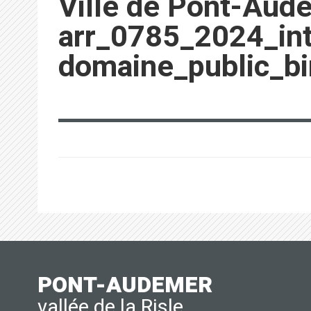
Ville de Pont-Aud
arr_0785_2024_int
domaine_public_b
PONT-AUDEMER
vallée de la Risle