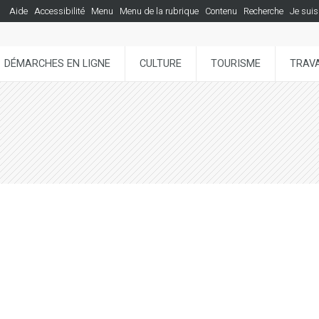
Aide
Accessibilité
Menu
Menu de la rubrique
Contenu
Recherche
Je suis
DÉMARCHES EN LIGNE
CULTURE
TOURISME
TRAVA