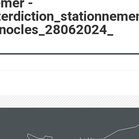
emer -
erdiction_stationneme
inocles_28062024_