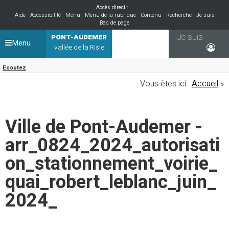
Accès direct :
Aide
Accessibilité
Menu
Menu de la rubrique
Contenu
Recherche
Je suis
Bas de page
Je suis
PONT-AUDEMER
Menu
vallée de la Risle
Ecoutez
Vous êtes ici :
Accueil
»
Ville de Pont-Audemer -
arr_0824_2024_autorisati
on_stationnement_voirie_
quai_robert_leblanc_juin_
2024_