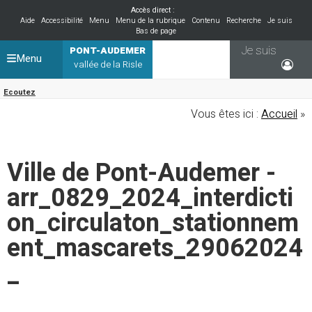
Accès direct :
Aide
Accessibilité
Menu
Menu de la rubrique
Contenu
Recherche
Je suis
Bas de page
Je suis
PONT-AUDEMER
Menu
vallée de la Risle
Ecoutez
Vous êtes ici :
Accueil
»
Ville de Pont-Audemer -
arr_0829_2024_interdicti
on_circulaton_stationnem
ent_mascarets_29062024
_