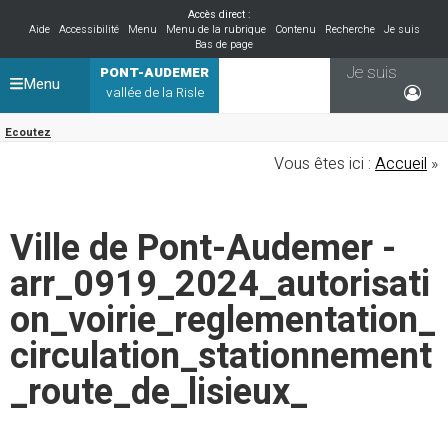
Accès direct :
Aide
Accessibilité
Menu
Menu de la rubrique
Contenu
Recherche
Je suis
Bas de page
Je suis
PONT-AUDEMER
Menu
vallée de la Risle
Ecoutez
Vous êtes ici :
Accueil
»
Ville de Pont-Audemer -
arr_0919_2024_autorisati
on_voirie_reglementation_
circulation_stationnement
_route_de_lisieux_