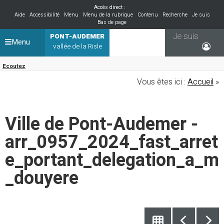
Accès direct :
Aide
Accessibilité
Menu
Menu de la rubrique
Contenu
Recherche
Je suis
Bas de page
Je suis
PONT-AUDEMER
Menu
vallée de la Risle
Ecoutez
Vous êtes ici :
Accueil
»
Ville de Pont-Audemer -
arr_0957_2024_fast_arret
e_portant_delegation_a_m
_douyere