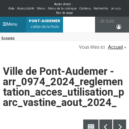
Accès direct :
Aide
Accessibilité
Menu
Menu de la rubrique
Contenu
Recherche
Je suis
Bas de page
Je suis
PONT-AUDEMER
Menu
vallée de la Risle
Ecoutez
Vous êtes ici :
Accueil
»
Ville de Pont-Audemer -
arr_0974_2024_reglemen
tation_acces_utilisation_p
arc_vastine_aout_2024_