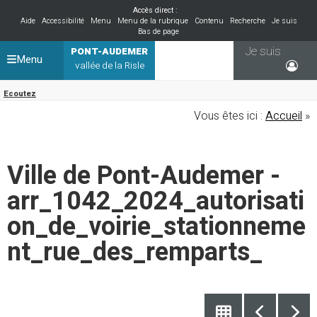
Accès direct :
Aide
Accessibilité
Menu
Menu de la rubrique
Contenu
Recherche
Je suis
Bas de page
Je suis
PONT-AUDEMER
Menu
vallée de la Risle
Ecoutez
Vous êtes ici :
Accueil
»
Ville de Pont-Audemer -
arr_1042_2024_autorisati
on_de_voirie_stationneme
nt_rue_des_remparts_