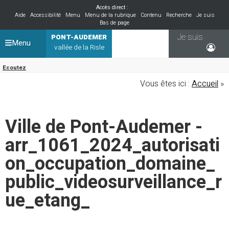
Accès direct :
Aide
Accessibilité
Menu
Menu de la rubrique
Contenu
Recherche
Je suis
Bas de page
Je suis
PONT-AUDEMER
Menu
vallée de la Risle
Ecoutez
Vous êtes ici :
Accueil
»
Ville de Pont-Audemer -
arr_1061_2024_autorisati
on_occupation_domaine_
public_videosurveillance_r
ue_etang_