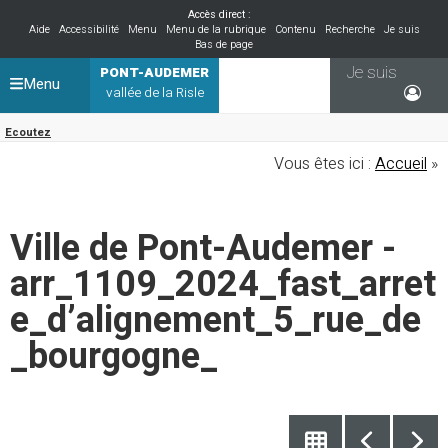
Accès direct :
Aide
Accessibilité
Menu
Menu de la rubrique
Contenu
Recherche
Je suis
Bas de page
Je suis
PONT-AUDEMER
Menu
vallée de la Risle
Ecoutez
Vous êtes ici :
Accueil
»
Ville de Pont-Audemer -
arr_1109_2024_fast_arret
e_d’alignement_5_rue_de
_bourgogne_