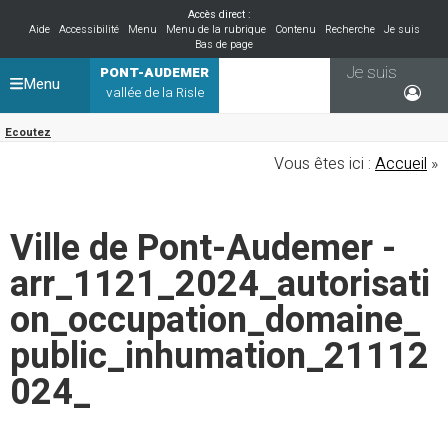
Accès direct :
Aide
Accessibilité
Menu
Menu de la rubrique
Contenu
Recherche
Je suis
Bas de page
Je suis
PONT-AUDEMER
Menu
vallée de la Risle
Ecoutez
Vous êtes ici :
Accueil
»
Ville de Pont-Audemer -
arr_1121_2024_autorisati
on_occupation_domaine_
public_inhumation_21112
024_