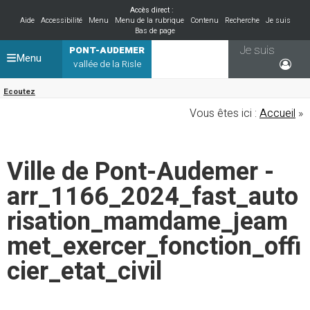
Accès direct :
Aide
Accessibilité
Menu
Menu de la rubrique
Contenu
Recherche
Je suis
Bas de page
Je suis
PONT-AUDEMER
Menu
vallée de la Risle
Ecoutez
Vous êtes ici :
Accueil
»
Ville de Pont-Audemer -
arr_1166_2024_fast_auto
risation_mamdame_jeam
met_exercer_fonction_offi
cier_etat_civil