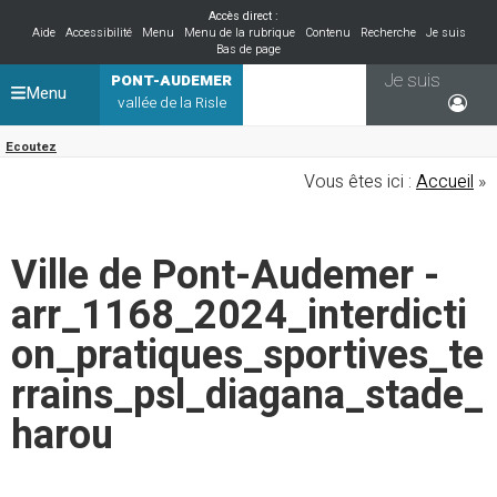
Accès direct :
Aide
Accessibilité
Menu
Menu de la rubrique
Contenu
Recherche
Je suis
Bas de page
Je suis
PONT-AUDEMER
Menu
vallée de la Risle
Ecoutez
Vous êtes ici :
Accueil
»
Ville de Pont-Audemer -
arr_1168_2024_interdicti
on_pratiques_sportives_te
rrains_psl_diagana_stade_
harou