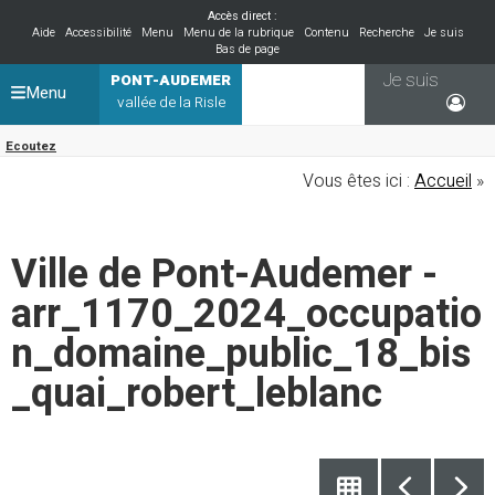
Accès direct :
Aide
Accessibilité
Menu
Menu de la rubrique
Contenu
Recherche
Je suis
Bas de page
Je suis
PONT-AUDEMER
Menu
vallée de la Risle
Ecoutez
Vous êtes ici :
Accueil
»
Ville de Pont-Audemer -
arr_1170_2024_occupatio
n_domaine_public_18_bis
_quai_robert_leblanc