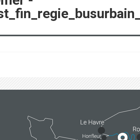
emer -
t_fin_regie_busurbain