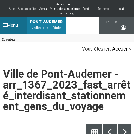
Accès direct :
Aide
Accessibilité
Menu
Menu de la rubrique
Contenu
Recherche
Je suis
Bas de page
Je suis
PONT-AUDEMER
Menu
vallée de la Risle
Ecoutez
Vous êtes ici :
Accueil
»
Ville de Pont-Audemer -
arr_1367_2023_fast_arrêt
é_interdisant_stationnem
ent_gens_du_voyage