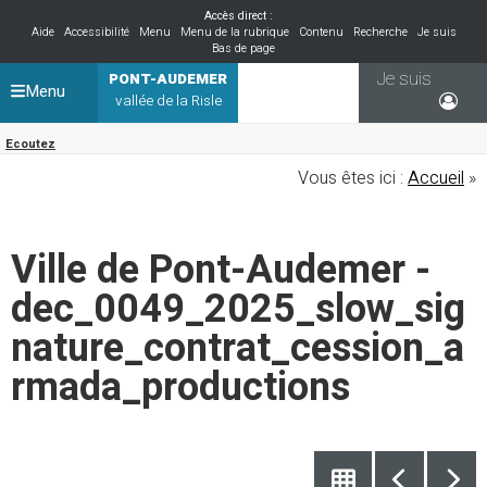
Accès direct :
Aide
Accessibilité
Menu
Menu de la rubrique
Contenu
Recherche
Je suis
Bas de page
Je suis
PONT-AUDEMER
Menu
vallée de la Risle
Ecoutez
Vous êtes ici :
Accueil
»
Ville de Pont-Audemer -
dec_0049_2025_slow_sig
nature_contrat_cession_a
rmada_productions