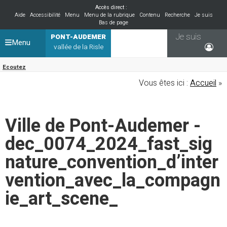
Accès direct :
Aide
Accessibilité
Menu
Menu de la rubrique
Contenu
Recherche
Je suis
Bas de page
Je suis
PONT-AUDEMER
Menu
vallée de la Risle
Ecoutez
Vous êtes ici :
Accueil
»
Ville de Pont-Audemer -
dec_0074_2024_fast_sig
nature_convention_d’inter
vention_avec_la_compagn
ie_art_scene_