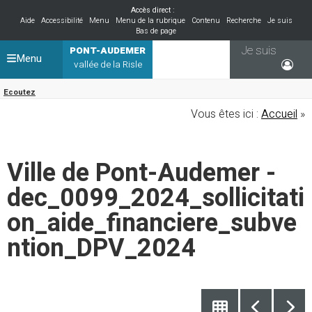
Accès direct :
Aide
Accessibilité
Menu
Menu de la rubrique
Contenu
Recherche
Je suis
Bas de page
Je suis
PONT-AUDEMER
Menu
vallée de la Risle
Ecoutez
Vous êtes ici :
Accueil
»
Ville de Pont-Audemer -
dec_0099_2024_sollicitati
on_aide_financiere_subve
ntion_DPV_2024