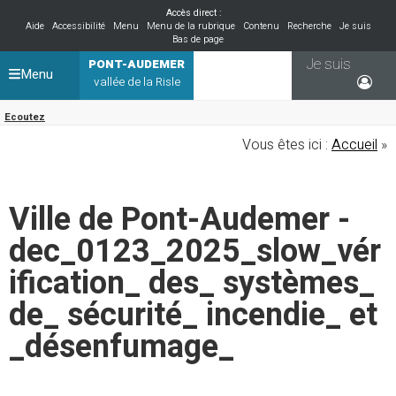
Accès direct :
Aide
Accessibilité
Menu
Menu de la rubrique
Contenu
Recherche
Je suis
Bas de page
Je suis
PONT-AUDEMER
Menu
vallée de la Risle
Ecoutez
Vous êtes ici :
Accueil
»
Ville de Pont-Audemer -
dec_0123_2025_slow_vér
ification_ des_ systèmes_
de_ sécurité_ incendie_ et
_désenfumage_