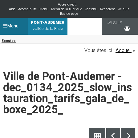
Accès direct :
Aide
Accessibilité
Menu
Menu de la rubrique
Contenu
Recherche
Je suis
Bas de page
Je suis
PONT-AUDEMER
Menu
vallée de la Risle
Ecoutez
Vous êtes ici :
Accueil
»
Ville de Pont-Audemer -
dec_0134_2025_slow_ins
tauration_tarifs_gala_de_
boxe_2025_