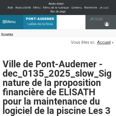
Accès direct :
Aide
Accessibilité
Menu
Menu de la rubrique
Contenu
Recherche
Je suis
Bas de page
Je suis
PONT-AUDEMER
Menu
vallée de la Risle
Ecoutez
Vous êtes ici :
Accueil
»
Ville de Pont-Audemer -
dec_0135_2025_slow_Sig
nature de la proposition
financière de ELISATH
pour la maintenance du
logiciel de la piscine Les 3