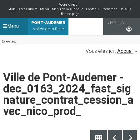
Accès direct :
Aide
Accessibilité
Menu
Menu de la rubrique
Contenu
Recherche
Je suis
Bas de page
Je suis
PONT-AUDEMER
Menu
vallée de la Risle
Ecoutez
Vous êtes ici :
Accueil
»
Ville de Pont-Audemer -
dec_0163_2024_fast_sig
nature_contrat_cession_a
vec_nico_prod_