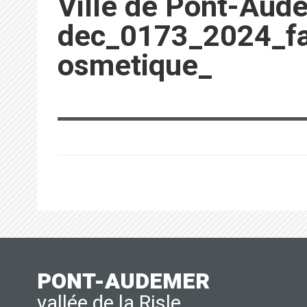
Ville de Pont-Aud
dec_0173_2024_fa
osmetique_
PONT-AUDEMER
vallée de la Risle