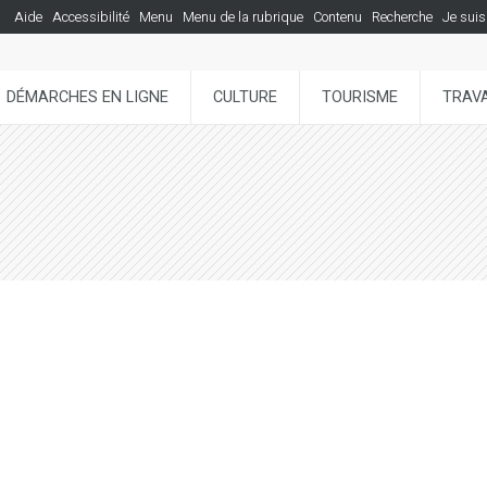
Aide
Accessibilité
Menu
Menu de la rubrique
Contenu
Recherche
Je suis
DÉMARCHES EN LIGNE
CULTURE
TOURISME
TRAVA