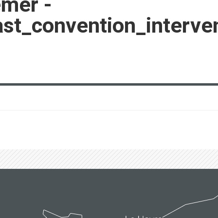
emer -
st_convention_interve