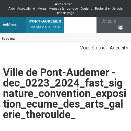
Accès direct :
Aide
Accessibilité
Menu
Menu de la rubrique
Contenu
Recherche
Je suis
Bas de page
Je suis
PONT-AUDEMER
Menu
vallée de la Risle
Ecoutez
Vous êtes ici :
Accueil
»
Ville de Pont-Audemer -
dec_0223_2024_fast_sig
nature_convention_exposi
tion_ecume_des_arts_gal
erie_theroulde_