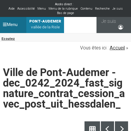
Accès direct :
Aide
Accessibilité
Menu
Menu de la rubrique
Contenu
Recherche
Je suis
Bas de page
Je suis
PONT-AUDEMER
Menu
vallée de la Risle
Ecoutez
Vous êtes ici :
Accueil
»
Ville de Pont-Audemer -
dec_0242_2024_fast_sig
nature_contrat_cession_a
vec_post_uit_hessdalen_