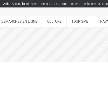
Aide
Accessibilité
Menu
Menu de la rubrique
Contenu
Recherche
Je suis
DÉMARCHES EN LIGNE
CULTURE
TOURISME
TRAVA