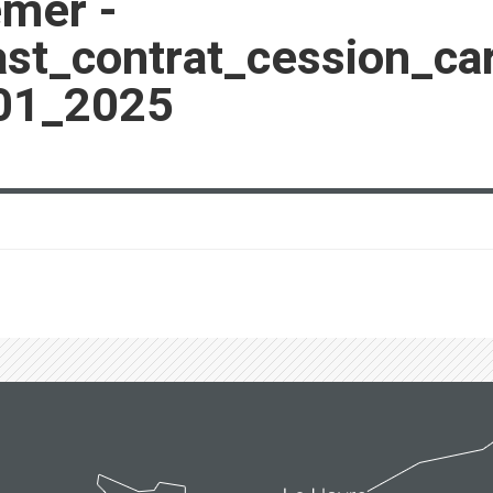
emer -
st_contrat_cession_ca
_01_2025