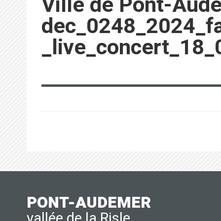
Ville de Pont-Aud
dec_0248_2024_fa
_live_concert_18
PONT-AUDEMER
vallée de la Risle