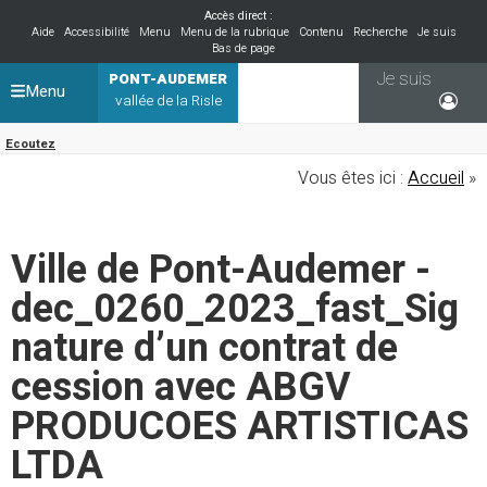
Accès direct :
Aide
Accessibilité
Menu
Menu de la rubrique
Contenu
Recherche
Je suis
Bas de page
Je suis
PONT-AUDEMER
Menu
vallée de la Risle
Ecoutez
Vous êtes ici :
Accueil
»
Ville de Pont-Audemer -
dec_0260_2023_fast_Sig
nature d’un contrat de
cession avec ABGV
PRODUCOES ARTISTICAS
LTDA