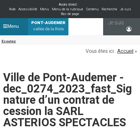
Accès direct :
Aide
Accessibilité
Menu
Menu de la rubrique
Contenu
Recherche
Je suis
Bas de page
Je suis
PONT-AUDEMER
Menu
vallée de la Risle
Ecoutez
Vous êtes ici :
Accueil
»
Ville de Pont-Audemer -
dec_0274_2023_fast_Sig
nature d’un contrat de
cession la SARL
ASTERIOS SPECTACLES